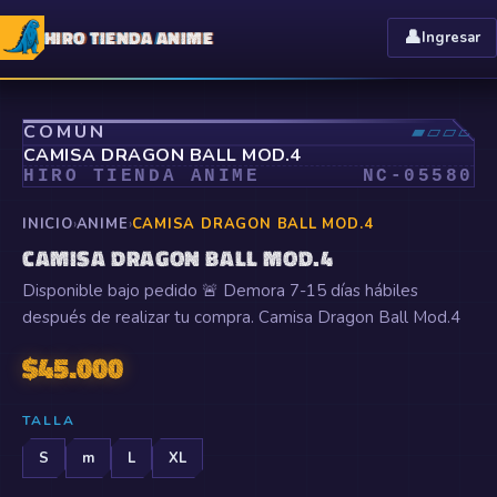
HIRO TIENDA ANIME
👤
Ingresar
⤢
COMÚN
▰▱▱▱
CAMISA DRAGON BALL MOD.4
HIRO TIENDA ANIME
NC-
05580
INICIO
›
ANIME
›
CAMISA DRAGON BALL MOD.4
CAMISA DRAGON BALL MOD.4
Disponible bajo pedido 🚨 Demora 7-15 días hábiles
después de realizar tu compra. Camisa Dragon Ball Mod.4
$
45.000
TALLA
S
m
L
XL