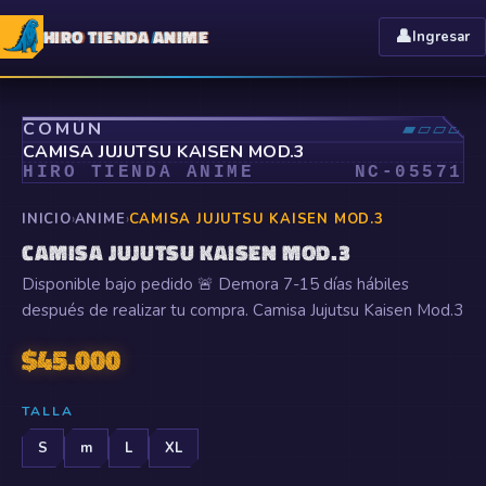
HIRO TIENDA ANIME
👤
Ingresar
⤢
COMÚN
▰▱▱▱
CAMISA JUJUTSU KAISEN MOD.3
HIRO TIENDA ANIME
NC-
05571
INICIO
›
ANIME
›
CAMISA JUJUTSU KAISEN MOD.3
CAMISA JUJUTSU KAISEN MOD.3
Disponible bajo pedido 🚨 Demora 7-15 días hábiles
después de realizar tu compra. Camisa Jujutsu Kaisen Mod.3
$
45.000
TALLA
S
m
L
XL