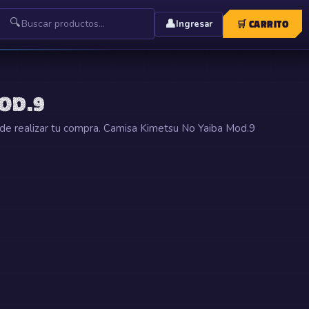
🔍
👤
🛒
CARRITO
Ingresar
OD.9
de realizar tu compra. Camisa Kimetsu No Yaiba Mod.9