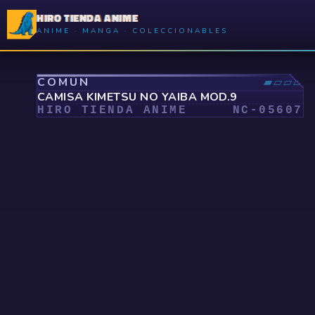
HIRO TIENDA ANIME
ANIME · MANGA · COLECCIONABLES
⤢
COMÚN
▰▱▱▱
CAMISA KIMETSU NO YAIBA MOD.9
HIRO TIENDA ANIME
NC-
05607