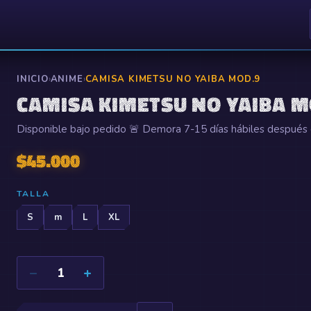
INICIO
›
ANIME
›
CAMISA KIMETSU NO YAIBA MOD.9
CAMISA KIMETSU NO YAIBA M
Disponible bajo pedido 🚨 Demora 7-15 días hábiles después 
$
45.000
TALLA
S
m
L
XL
−
+
1