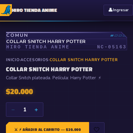
HIRO TIENDA ANIME
👤
Ingresar
⤢
COMÚN
▰▱▱▱
COLLAR SNITCH HARRY POTTER
HIRO TIENDA ANIME
NC-
05163
INICIO
›
ACCESORIOS
›
COLLAR SNITCH HARRY POTTER
COLLAR SNITCH HARRY POTTER
Collar Snitch plateada. Película: Harry Potter ⚡
$
20.000
−
+
1
🤍
⚔️
⚡ AÑADIR AL CARRITO
— $
20.000