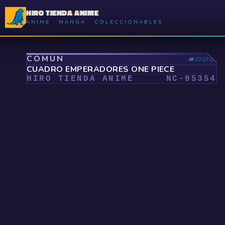
HIRO TIENDA ANIME
ANIME · MANGA · COLECCIONABLES
⤢
COMÚN
▰▱▱▱
CUADRO EMPERADORES ONE PIECE
HIRO TIENDA ANIME
NC-
05354