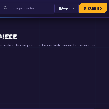
🔍
👤
🛒
CARRITO
Ingresar
IECE
e realizar tu compra. Cuadro / retablo anime Emperadores