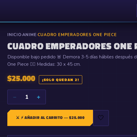
INICIO
›
ANIME
›
CUADRO EMPERADORES ONE PIECE
CUADRO EMPERADORES ONE P
Disponible bajo pedido 🚨 Demora 3-5 días hábiles después d
One Piece 🏴‍☠️ Medidas: 30 x 45 cm.
$
25.000
¡SOLO QUEDAN 2!
−
+
1
🤍
⚔️
⚡ AÑADIR AL CARRITO
— $
25.000