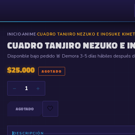
INICIO
›
ANIME
›
CUADRO TANJIRO NEZUKO E INOSUKE KIMET
CUADRO TANJIRO NEZUKO E I
Disponible bajo pedido 🚨 Demora 3-5 días hábiles después de 
$
25.000
AGOTADO
−
+
1
🤍
AGOTADO
DESCRIPCIÓN