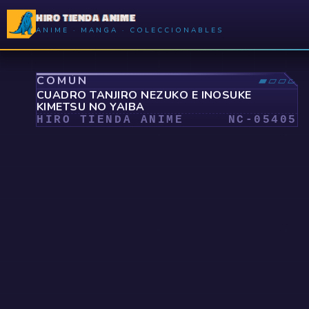
HIRO TIENDA ANIME
ANIME · MANGA · COLECCIONABLES
⤢
COMÚN
▰▱▱▱
CUADRO TANJIRO NEZUKO E INOSUKE
KIMETSU NO YAIBA
HIRO TIENDA ANIME
NC-
05405