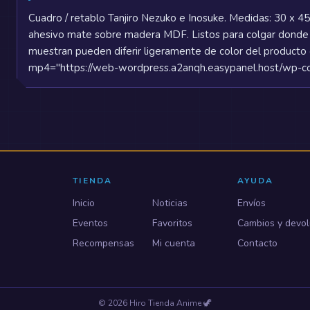
Cuadro / retablo Tanjiro Nezuko e Inosuke. Medidas: 30 x 4
ahesivo mate sobre madera MDF. Listos para colgar donde
muestran pueden diferir ligeramente de color del producto 
mp4="https://web-wordpress.a2anqh.easypanel.host/wp-co
TIENDA
AYUDA
Inicio
Noticias
Envíos
Eventos
Favoritos
Cambios y devol
Recompensas
Mi cuenta
Contacto
©
2026
Hiro Tienda Anime
🦖