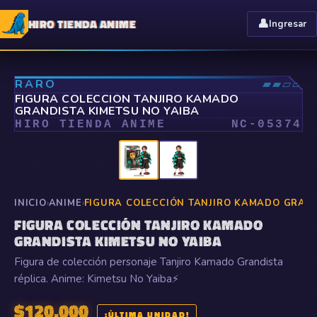
HIRO TIENDA ANIME
👤
Ingresar
⤢
RARO
▰▰▱▱
FIGURA COLECCIÓN TANJIRO KAMADO
GRANDISTA KIMETSU NO YAIBA
HIRO TIENDA ANIME
NC-
05374
INICIO
›
ANIME
›
FIGURA COLECCIÓN TANJIRO KAMADO GRAND
FIGURA COLECCIÓN TANJIRO KAMADO
GRANDISTA KIMETSU NO YAIBA
Figura de colección personaje Tanjiro Kamado Grandista
réplica. Anime: Kimetsu No Yaiba⚡
$
120.000
¡ÚLTIMA UNIDAD!