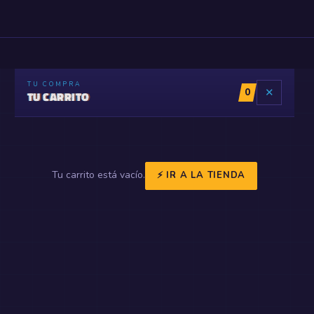
TU COMPRA
0
✕
TU CARRITO
Tu carrito está vacío.
⚡ IR A LA TIENDA