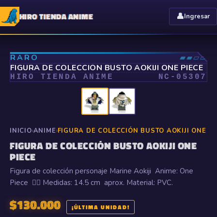
HIRO TIENDA ANIME
👤
Ingresar
⤢
RARO
▰▰▱▱
FIGURA DE COLECCIÓN BUSTO AOKIJI ONE PIECE
HIRO TIENDA ANIME
NC-
05307
INICIO
›
ANIME
›
FIGURA DE COLECCIÓN BUSTO AOKIJI ONE PI
FIGURA DE COLECCIÓN BUSTO AOKIJI ONE
PIECE
Figura de colección personaje Marine Aokiji Anime: One
Piece 🏴‍☠️ Medidas: 14.5 cm aprox. Material: PVC.
$
130.000
¡ÚLTIMA UNIDAD!