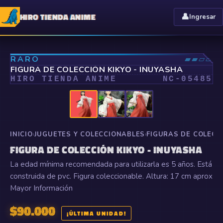
HIRO TIENDA ANIME
👤
Ingresar
⤢
RARO
▰▰▱▱
FIGURA DE COLECCIÓN KIKYO - INUYASHA
HIRO TIENDA ANIME
NC-
05485
INICIO
›
JUGUETES Y COLECCIONABLES
›
FIGURAS DE COLECC
FIGURA DE COLECCIÓN KIKYO - INUYASHA
La edad mínima recomendada para utilizarla es 5 años. Está
construida de pvc. Figura coleccionable. Altura: 17 cm aprox
Mayor Información
$
90.000
¡ÚLTIMA UNIDAD!