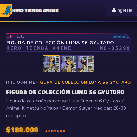
HIRO TIENDA ANIME
👤
Ingresar
⤢
ÉPICO
▰▰▰▱
FIGURA DE COLECCIÓN LUNA S6 GYUTARO
HIRO TIENDA ANIME
NC-
05299
INICIO
›
ANIME
›
FIGURA DE COLECCIÓN LUNA S6 GYUTARO
FIGURA DE COLECCIÓN LUNA S6 GYUTARO
Figura de colección personaje Luna Superior 6 Gyutaro ⚡
Anime: Kimetsu No Yaiba / Demon Slayer Medidas: 28-30
cm aprox.
$
180.000
AGOTADO