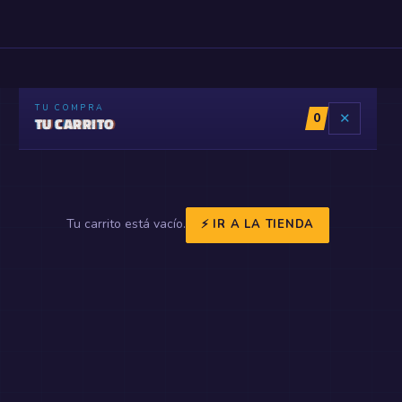
TU COMPRA
0
✕
TU CARRITO
Tu carrito está vacío.
⚡ IR A LA TIENDA