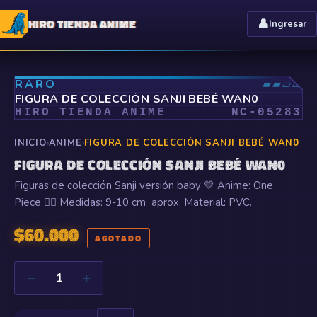
HIRO TIENDA ANIME
👤
Ingresar
⤢
RARO
▰▰▱▱
FIGURA DE COLECCIÓN SANJI BEBÉ WAN0
HIRO TIENDA ANIME
NC-
05283
INICIO
›
ANIME
›
FIGURA DE COLECCIÓN SANJI BEBÉ WAN0
FIGURA DE COLECCIÓN SANJI BEBÉ WAN0
Figuras de colección Sanji versión baby 💛 Anime: One
Piece 🏴‍☠️ Medidas: 9-10 cm aprox. Material: PVC.
$
60.000
AGOTADO
−
+
1