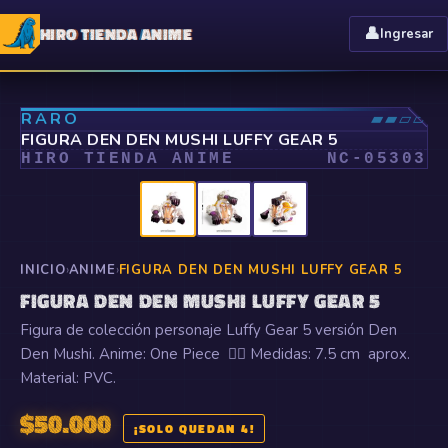
HIRO TIENDA ANIME
👤
Ingresar
⤢
RARO
▰▰▱▱
FIGURA DEN DEN MUSHI LUFFY GEAR 5
HIRO TIENDA ANIME
NC-
05303
INICIO
›
ANIME
›
FIGURA DEN DEN MUSHI LUFFY GEAR 5
FIGURA DEN DEN MUSHI LUFFY GEAR 5
Figura de colección personaje Luffy Gear 5 versión Den
Den Mushi. Anime: One Piece 🏴‍☠️ Medidas: 7.5 cm aprox.
Material: PVC.
$
50.000
¡SOLO QUEDAN 4!