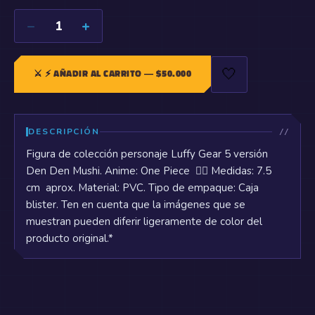
−
+
1
🤍
⚔️
⚡ AÑADIR AL CARRITO
— $
50.000
DESCRIPCIÓN
Figura de colección personaje Luffy Gear 5 versión
Den Den Mushi. Anime: One Piece 🏴‍☠️ Medidas: 7.5
cm aprox. Material: PVC. Tipo de empaque: Caja
blister. Ten en cuenta que la imágenes que se
muestran pueden diferir ligeramente de color del
producto original.*