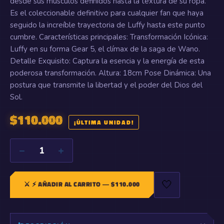
desde sus músculos definidos hasta la textura de su ropa.
Es el coleccionable definitivo para cualquier fan que haya
seguido la increíble trayectoria de Luffy hasta este punto
cumbre. Características principales: Transformación Icónica:
Luffy en su forma Gear 5, el clímax de la saga de Wano.
Detalle Exquisito: Captura la esencia y la energía de esta
poderosa transformación. Altura: 18cm Pose Dinámica: Una
postura que transmite la libertad y el poder del Dios del
Sol.
$
110.000
¡ÚLTIMA UNIDAD!
−
+
1
🤍
⚔️
⚡ AÑADIR AL CARRITO
— $
110.000