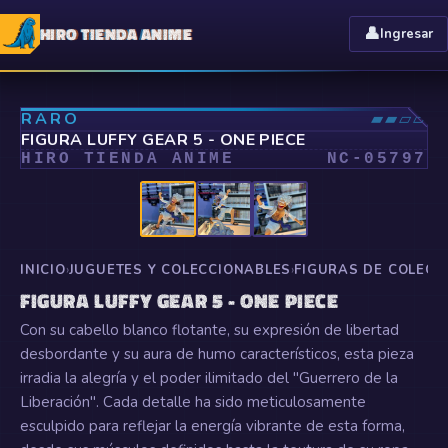
HIRO TIENDA ANIME
👤
Ingresar
⤢
RARO
▰▰▱▱
FIGURA LUFFY GEAR 5 - ONE PIECE
HIRO TIENDA ANIME
NC-
05797
INICIO
›
JUGUETES Y COLECCIONABLES
›
FIGURAS DE COLECC
FIGURA LUFFY GEAR 5 - ONE PIECE
Con su cabello blanco flotante, su expresión de libertad
desbordante y su aura de humo característicos, esta pieza
irradia la alegría y el poder ilimitado del "Guerrero de la
Liberación". Cada detalle ha sido meticulosamente
esculpido para reflejar la energía vibrante de esta forma,