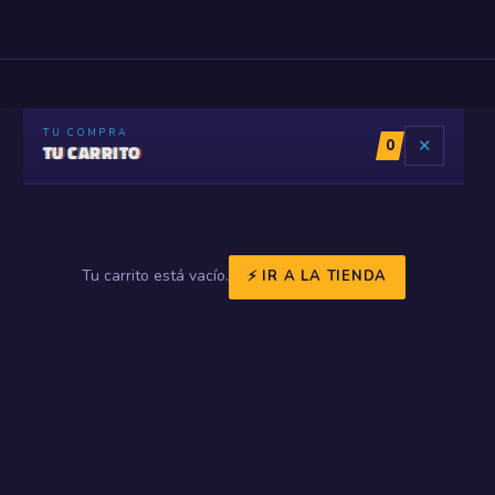
TU COMPRA
0
✕
TU CARRITO
Tu carrito está vacío.
⚡ IR A LA TIENDA