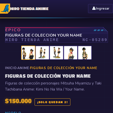
HIRO TIENDA ANIME
👤
Ingresar
⤢
ÉPICO
▰▰▰▱
FIGURAS DE COLECCIÓN YOUR NAME
HIRO TIENDA ANIME
NC-
05289
INICIO
›
ANIME
›
FIGURAS DE COLECCIÓN YOUR NAME
FIGURAS DE COLECCIÓN YOUR NAME
Figuras de colección personajes Mitsuha Miyamizu y Taki
Tachibana Anime: Kimi No Na Wa / Your Name.
$
150.000
¡SOLO QUEDAN 2!
MODELO