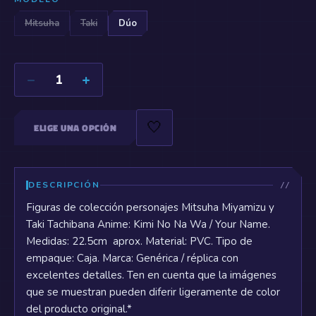
Mitsuha
Taki
Dúo
−
+
1
🤍
ELIGE UNA OPCIÓN
DESCRIPCIÓN
Figuras de colección personajes Mitsuha Miyamizu y
Taki Tachibana Anime: Kimi No Na Wa / Your Name.
Medidas: 22.5cm aprox. Material: PVC. Tipo de
empaque: Caja. Marca: Genérica / réplica con
excelentes detalles. Ten en cuenta que la imágenes
que se muestran pueden diferir ligeramente de color
del producto original.*