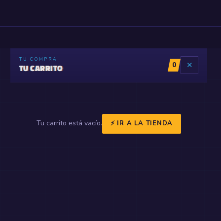
TU COMPRA
0
✕
TU CARRITO
Tu carrito está vacío.
⚡ IR A LA TIENDA