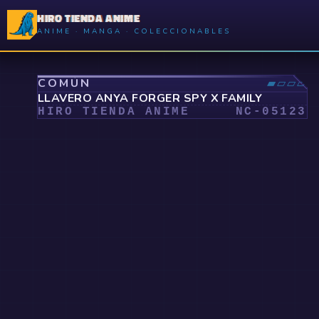
HIRO TIENDA ANIME
ANIME · MANGA · COLECCIONABLES
⤢
COMÚN
▰▱▱▱
LLAVERO ANYA FORGER SPY X FAMILY
HIRO TIENDA ANIME
NC-
05123