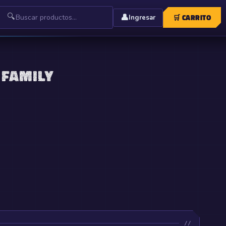
🔍
👤
🛒
CARRITO
Ingresar
 FAMILY