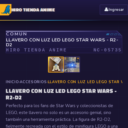
HIRO TIENDA ANIME
👤
Ingresar
⤢
COMÚN
▰▱▱▱
LLAVERO CON LUZ LED LEGO STAR WARS - R2-
D2
HIRO TIENDA ANIME
NC-
05735
INICIO
›
ACCESORIOS
›
LLAVERO CON LUZ LED LEGO STAR WA
LLAVERO CON LUZ LED LEGO STAR WARS -
R2-D2
Perfecto para los fans de Star Wars y coleccionistas de
LEGO, este llavero no solo es un accesorio genial, sino
también una herramienta práctica. La figura de R2-D2,
fielmente recreada con el estilo de minifigura LEGO a una