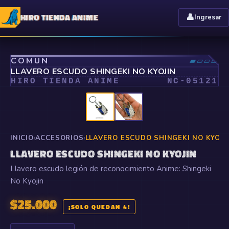
HIRO TIENDA ANIME
👤
Ingresar
⤢
COMÚN
▰▱▱▱
LLAVERO ESCUDO SHINGEKI NO KYOJIN
HIRO TIENDA ANIME
NC-
05121
INICIO
›
ACCESORIOS
›
LLAVERO ESCUDO SHINGEKI NO KYOJI
LLAVERO ESCUDO SHINGEKI NO KYOJIN
Llavero escudo legión de reconocimiento Anime: Shingeki
No Kyojin
$
25.000
¡SOLO QUEDAN 4!