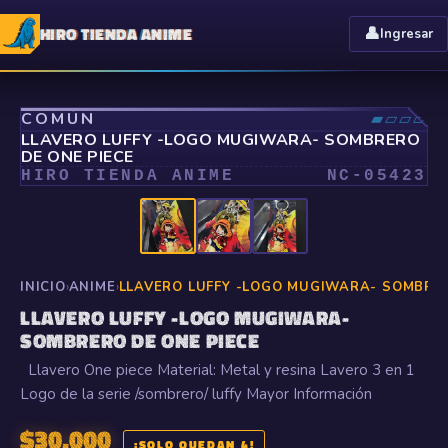
HIRO TIENDA ANIME
👤
Ingresar
⤢
COMÚN
▰▱▱▱
LLAVERO LUFFY -LOGO MUGIWARA- SOMBRERO
DE ONE PIECE
HIRO TIENDA ANIME
NC-
05423
INICIO
›
ANIME
›
LLAVERO LUFFY -LOGO MUGIWARA- SOMBRER
LLAVERO LUFFY -LOGO MUGIWARA-
SOMBRERO DE ONE PIECE
Llavero One piece Material: Metal y resina Lavero 3 en 1
Logo de la serie /sombrero/ luffy Mayor Información
$
30.000
¡SOLO QUEDAN 4!