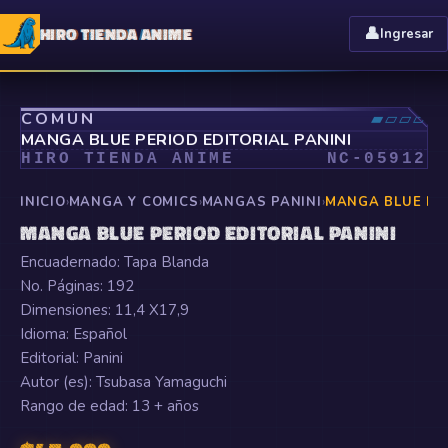
HIRO TIENDA ANIME
👤
Ingresar
⤢
COMÚN
▰▱▱▱
MANGA BLUE PERIOD EDITORIAL PANINI
HIRO TIENDA ANIME
NC-
05912
INICIO
›
MANGA Y COMICS
›
MANGAS PANINI
›
MANGA BLUE PER
MANGA BLUE PERIOD EDITORIAL PANINI
Encuadernado: Tapa Blanda
No. Páginas: 192
Dimensiones: 11,4 X17,9
Idioma: Español
Editorial: Panini
Autor (es): Tsubasa Yamaguchi
Rango de edad: 13 + años