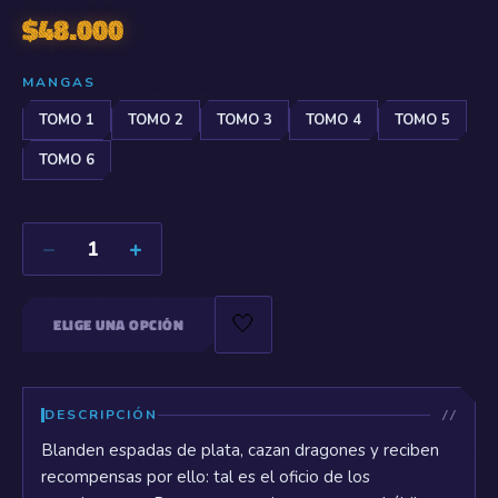
$
48.000
MANGAS
TOMO 1
TOMO 2
TOMO 3
TOMO 4
TOMO 5
TOMO 6
−
+
1
🤍
ELIGE UNA OPCIÓN
DESCRIPCIÓN
Blanden espadas de plata, cazan dragones y reciben
recompensas por ello: tal es el oficio de los