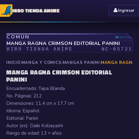
HIRO TIENDA ANIME
👤
Ingresar
⤢
COMÚN
▰▱▱▱
MANGA RAGNA CRIMSON EDITORIAL PANINI
HIRO TIENDA ANIME
NC-
05721
INICIO
›
MANGA Y COMICS
›
MANGAS PANINI
›
MANGA RAGNA C
MANGA RAGNA CRIMSON EDITORIAL
PANINI
Encuadernado: Tapa Blanda
No. Páginas: 212
Dimensiones: 11,4 cm x 17,7 cm
Idioma: Español
Editorial: Panini
Autor (es): Daiki Kobayashi
Rango de edad: 13 + años