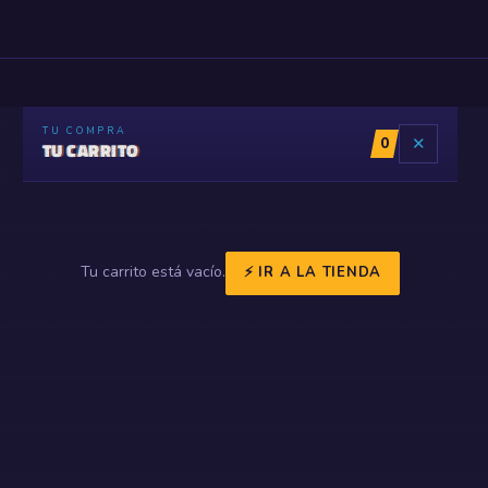
TU COMPRA
0
✕
TU CARRITO
Tu carrito está vacío.
⚡ IR A LA TIENDA