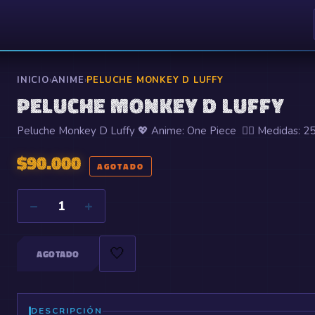
INICIO
›
ANIME
›
PELUCHE MONKEY D LUFFY
PELUCHE MONKEY D LUFFY
Peluche Monkey D Luffy 💖 Anime: One Piece 🏴‍☠️ Medidas: 2
$
90.000
AGOTADO
−
+
1
🤍
AGOTADO
DESCRIPCIÓN