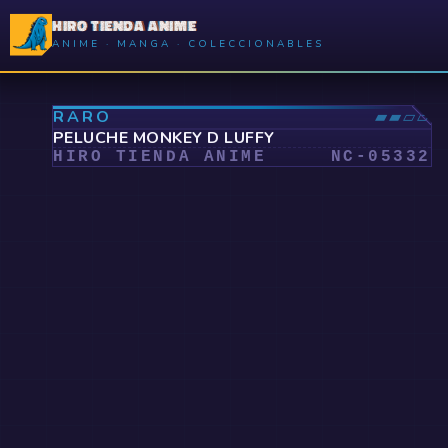
HIRO TIENDA ANIME
ANIME · MANGA · COLECCIONABLES
⤢
RARO
▰▰▱▱
PELUCHE MONKEY D LUFFY
HIRO TIENDA ANIME
NC-
05332