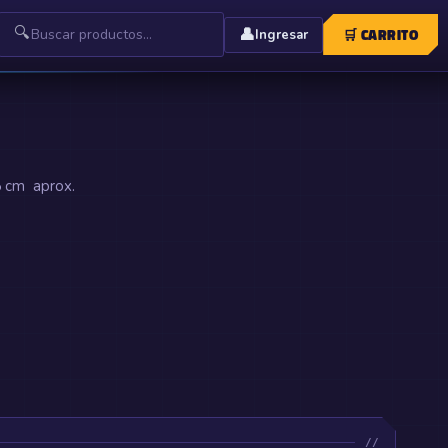
🔍
👤
🛒
CARRITO
Ingresar
5 cm aprox.