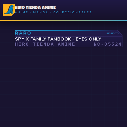
HIRO TIENDA ANIME
ANIME · MANGA · COLECCIONABLES
⤢
RARO
▰▰▱▱
SPY X FAMILY FANBOOK - EYES ONLY
HIRO TIENDA ANIME
NC-
05524