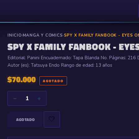
INICIO
›
MANGA Y COMICS
›
SPY X FAMILY FANBOOK - EYES O
SPY X FAMILY FANBOOK - EYE
Editorial: Panini Encuadernado: Tapa Blanda No. Páginas: 216
Autor (es): Tatsuya Endo Rango de edad: 13 años
$
70.000
AGOTADO
−
+
1
🤍
AGOTADO