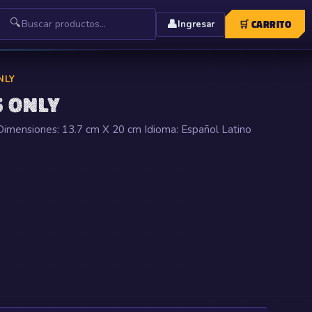
🔍
👤
🛒
CARRITO
Ingresar
NLY
S ONLY
 Dimensiones: 13.7 cm X 20 cm Idioma: Español Latino