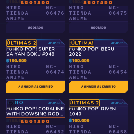
ACOSTADO #1928
$
100.000
$
100.000
AGOTADO
AGOTADO
HIRO
NC-
HIRO
NC-
TIENDA
06476
TIENDA
06475
ANIME
ANIME
AGOTADO
AGOTADO
RARO
▰▰▱▱
RARO
▰▰▱▱
ÚLTIMAS 2
¡ÚLTIMA!
🤍
🤍
FUNKO POP! SUPER
FUNKO POP! BERU
SAIYAN GOKU #948
2022
$
100.000
$
100.000
HIRO
NC-
HIRO
NC-
TIENDA
06474
TIENDA
06454
ANIME
ANIME
⚡ AÑADIR AL CARRITO
⚡ AÑADIR AL CARRITO
RARO
▰▰▱▱
RARO
▰▰▱▱
ÚLTIMAS 2
🤍
🤍
FUNKO POP! CORALINE
FUNKO POP! RIVEN
WITH DOWSING ROD
1040
1661
$
105.000
$
100.000
AGOTADO
HIRO
NC-
HIRO
NC-
TIENDA
06452
TIENDA
06458