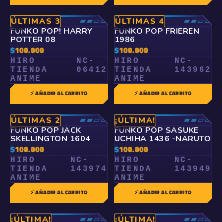
RARO
▰▰▱▱
RARO
▰▰▱▱
ÚLTIMAS 3
ÚLTIMAS 4
🤍
🤍
FUNKO POP! HARRY
FUNKO POP FRIEREN
POTTER 08
1986
$
100.000
$
100.000
HIRO
NC-
HIRO
NC-
TIENDA
06412
TIENDA
143962
ANIME
ANIME
⚡ AÑADIR AL CARRITO
⚡ AÑADIR AL CARRITO
RARO
▰▰▱▱
RARO
▰▰▱▱
ÚLTIMAS 2
¡ÚLTIMA!
🤍
🤍
FUNKO POP JACK
FUNKO POP SASUKE
SKELLINGTON 1604
UCHIHA 1436 -NARUTO
$
100.000
$
100.000
HIRO
NC-
HIRO
NC-
TIENDA
143974
TIENDA
143949
ANIME
ANIME
⚡ AÑADIR AL CARRITO
⚡ AÑADIR AL CARRITO
RARO
▰▰▱▱
RARO
▰▰▱▱
¡ÚLTIMA!
¡ÚLTIMA!
🤍
🤍