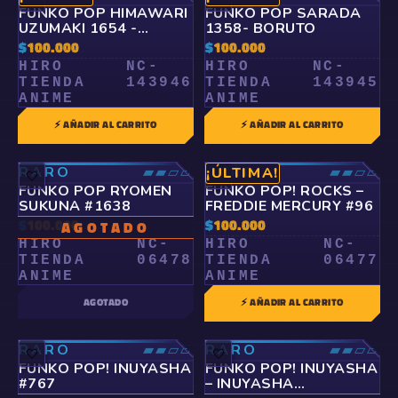
FUNKO POP HIMAWARI
FUNKO POP SARADA
UZUMAKI 1654 -
1358- BORUTO
BORUTO:
$
100.000
$
100.000
HIRO
NC-
HIRO
NC-
TIENDA
143946
TIENDA
143945
ANIME
ANIME
⚡ AÑADIR AL CARRITO
⚡ AÑADIR AL CARRITO
RARO
▰▰▱▱
RARO
▰▰▱▱
¡ÚLTIMA!
🤍
🤍
FUNKO POP RYOMEN
FUNKO POP! ROCKS –
SUKUNA #1638
FREDDIE MERCURY #96
$
100.000
$
100.000
AGOTADO
HIRO
NC-
HIRO
NC-
TIENDA
06478
TIENDA
06477
ANIME
ANIME
AGOTADO
⚡ AÑADIR AL CARRITO
RARO
▰▰▱▱
RARO
▰▰▱▱
🤍
🤍
FUNKO POP! INUYASHA
FUNKO POP! INUYASHA
#767
– INUYASHA