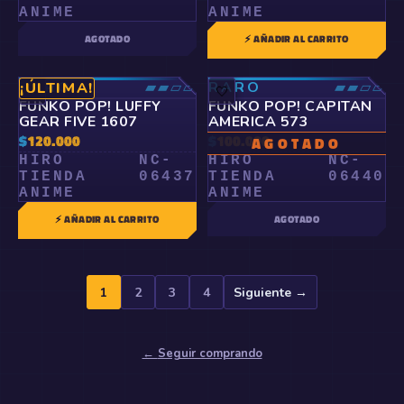
ANIME
ANIME
AGOTADO
⚡ AÑADIR AL CARRITO
RARO
▰▰▱▱
RARO
▰▰▱▱
¡ÚLTIMA!
🤍
🤍
FUNKO POP! LUFFY
FUNKO POP! CAPITAN
GEAR FIVE 1607
AMERICA 573
$
120.000
$
100.000
AGOTADO
HIRO
NC-
HIRO
NC-
TIENDA
06437
TIENDA
06440
ANIME
ANIME
⚡ AÑADIR AL CARRITO
AGOTADO
1
2
3
4
Siguiente →
←
Seguir comprando