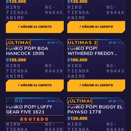
$
120.000
$
120.000
HIRO
NC-
HIRO
NC-
TIENDA
06445
TIENDA
06444
ANIME
ANIME
⚡ AÑADIR AL CARRITO
⚡ AÑADIR AL CARRITO
RARO
▰▰▱▱
RARO
▰▰▱▱
¡ÚLTIMA!
ÚLTIMAS 2
🤍
🤍
FUNKO POP! BOA
FUNKO POP!
HANCOCK 1905
WITHERED FREDDY
1086
$
135.000
$
100.000
HIRO
NC-
HIRO
NC-
TIENDA
06439
TIENDA
06443
ANIME
ANIME
⚡ AÑADIR AL CARRITO
⚡ AÑADIR AL CARRITO
RARO
▰▰▱▱
RARO
▰▰▱▱
¡ÚLTIMA!
🤍
🤍
FUNKO POP! LUFFY
FUNKO POP! BUGGY EL
GEAR FIVE 1621
PAYASO 1778
$
120.000
$
120.000
AGOTADO
HIRO
NC-
HIRO
NC-
TIENDA
06438
TIENDA
06436