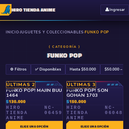
HIRO TIENDA ANIME
👤
Ingresar
INICIO
›
JUGUETES Y COLECCIONABLES
›
FUNKO POP
⟨ CATEGORÍA ⟩
FUNKO POP
⚙️ Filtros
✅ Disponibles
Hasta $50.000
$50.000 – $1
RARO
▰▰▱▱
ÉPICO
▰▰▰▱
ÚLTIMAS 2
ÚLTIMAS 3
🤍
🤍
FUNKO POP! MAJIN BUU
FUNKO POP! SON
1464
GOHAN 1703
$
130.000
$
150.000
HIRO
NC-
HIRO
NC-
TIENDA
06459
TIENDA
06048
ANIME
ANIME
ELIGE UNA OPCIÓN
ELIGE UNA OPCIÓN