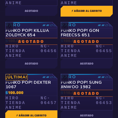
ANIME
ANIME
AGOTADO
⚡ AÑADIR AL CARRITO
RARO
▰▰▱▱
RARO
▰▰▱▱
🤍
🤍
FUNKO POP! KILLUA
FUNKO POP! GON
ZOLDYCK 654
FREECSS 651
$
100.000
$
100.000
AGOTADO
AGOTADO
HIRO
NC-
HIRO
NC-
TIENDA
06456
TIENDA
06455
ANIME
ANIME
AGOTADO
AGOTADO
RARO
▰▰▱▱
RARO
▰▰▱▱
¡ÚLTIMA!
🤍
🤍
FUNKO POP! DEXTER
FUNKO POP! SUNG
1067
JINWOO 1982
$
100.000
$
110.000
AGOTADO
HIRO
NC-
HIRO
NC-
TIENDA
06457
TIENDA
06453
ANIME
ANIME
⚡ AÑADIR AL CARRITO
AGOTADO