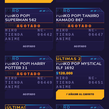
RARO
▰▰▱▱
RARO
▰▰▱▱
🤍
🤍
FUNKO POP!
FUNKO POP! TANJIRO
SUPERMAN 562
KAMADO 867
$
100.000
$
115.000
AGOTADO
AGOTADO
HIRO
NC-
HIRO
NC-
TIENDA
06442
TIENDA
06447
ANIME
ANIME
AGOTADO
AGOTADO
RARO
▰▰▱▱
RARO
▰▰▱▱
ÚLTIMAS 2
🤍
🤍
FUNKO POP! HARRY
FUNKO POP MYSTICAL
POTTER 31
ELF 1692
$
100.000
$
120.000
AGOTADO
HIRO
NC-
HIRO
NC-
TIENDA
06449
TIENDA
06451
ANIME
ANIME
AGOTADO
⚡ AÑADIR AL CARRITO
RARO
▰▰▱▱
RARO
▰▰▱▱
¡ÚLTIMA!
🤍
🤍