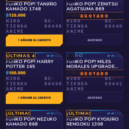
FUNKO POP! TANJIRO
FUNKO POP! ZENITSU
KAMADO 1748
AGATSUMA 869
$
125.000
$
100.000
AGOTADO
HIRO
NC-
HIRO
NC-
TIENDA
06448
TIENDA
06446
ANIME
ANIME
⚡ AÑADIR AL CARRITO
AGOTADO
RARO
▰▰▱▱
RARO
▰▰▱▱
ÚLTIMAS 4
🤍
🤍
FUNKO POP! HARRY
FUNKO POP! MILES
POTTER 165
MORALES UPGRADE
SUIT 970
$
100.000
$
100.000
AGOTADO
HIRO
NC-
HIRO
NC-
TIENDA
06450
TIENDA
06441
ANIME
ANIME
⚡ AÑADIR AL CARRITO
AGOTADO
RARO
▰▰▱▱
RARO
▰▰▱▱
¡ÚLTIMA!
¡ÚLTIMA!
🤍
🤍
FUNKO POP! NEZUKO
FUNKO POP! KYOJURO
KAMADO 868
RENGOKU 1308