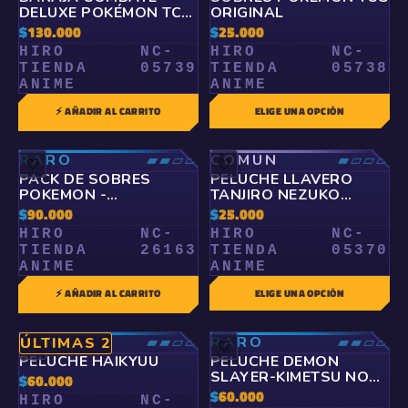
DELUXE POKÉMON TCG:
ORIGINAL
NINETALES EX
$
130.000
$
25.000
HIRO
NC-
HIRO
NC-
TIENDA
05739
TIENDA
05738
ANIME
ANIME
⚡ AÑADIR AL CARRITO
ELIGE UNA OPCIÓN
RARO
▰▰▱▱
COMÚN
▰▱▱▱
🤍
🤍
PACK DE SOBRES
PELUCHE LLAVERO
POKEMON -
TANJIRO NEZUKO
EXPANSION
ZENITSU KIMETSU NO
$
90.000
$
25.000
EQUILIBRIO PERFECTO
YAIBA
HIRO
NC-
HIRO
NC-
TIENDA
26163
TIENDA
05370
ANIME
ANIME
⚡ AÑADIR AL CARRITO
ELIGE UNA OPCIÓN
RARO
▰▰▱▱
RARO
▰▰▱▱
ÚLTIMAS 2
🤍
🤍
PELUCHE HAIKYUU
PELUCHE DEMON
SLAYER-KIMETSU NO
$
60.000
YAIBA
$
60.000
HIRO
NC-