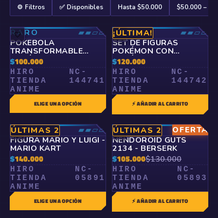
⚙️ Filtros
✅ Disponibles
Hasta $50.000
$50.000 – $1
RARO
▰▰▱▱
RARO
▰▰▱▱
¡ÚLTIMA!
🤍
🤍
POKEBOLA
SET DE FIGURAS
TRANSFORMABLE
POKÉMON CON
POKÉMON – FIGURA
POKÉBOLA –
$
100.000
$
120.000
COLECCIONABLE
EXPRESIONES
HIRO
NC-
HIRO
NC-
CAMBIANTES
TIENDA
144741
TIENDA
144742
ANIME
ANIME
ELIGE UNA OPCIÓN
⚡ AÑADIR AL CARRITO
RARO
▰▰▱▱
RARO
OFERTA
▰▰▱▱
ÚLTIMAS 2
ÚLTIMAS 2
🤍
🤍
FIGURA MARIO Y LUIGI -
NENDOROID GUTS
MARIO KART
2134 - BERSERK
$
140.000
$
105.000
$
130.000
HIRO
NC-
HIRO
NC-
TIENDA
05891
TIENDA
05893
ANIME
ANIME
ELIGE UNA OPCIÓN
⚡ AÑADIR AL CARRITO