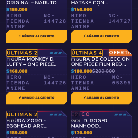
ORIGINAL– NARUTO
HATAKE CON
INVOCACIÓN
$
150.000
$
140.000
ORIGINAL– NARUTO
HIRO
NC-
HIRO
NC-
TIENDA
144728
TIENDA
144727
ANIME
ANIME
⚡ AÑADIR AL CARRITO
⚡ AÑADIR AL CARRITO
ÉPICO
▰▰▰▱
ÉPICO
OFERTA
▰▰▰▱
ÚLTIMAS 2
ÚLTIMAS 4
🤍
🤍
FIGURA MONKEY D.
FIGURA DE COLECCIÓN
LUFFY – ONE PIECE
ONE PIECE FILM RED
ORIGINAL
KING OF ARTIST THE
$
160.000
$
180.000
$
200.000
SHANKS BANPRESTO
HIRO
NC-
HIRO
NC-
TIENDA
144726
TIENDA
05395
ANIME
ANIME
⚡ AÑADIR AL CARRITO
⚡ AÑADIR AL CARRITO
ÉPICO
▰▰▰▱
ÉPICO
▰▰▰▱
ÚLTIMAS 2
🤍
🤍
FIGURA ZORO -
GOL D. ROGER
EGGHEAD ARC
MANHOOD
BANPRESTO
(BANPRESTO)-ONE
$
180.000
$
170.000
PIECE