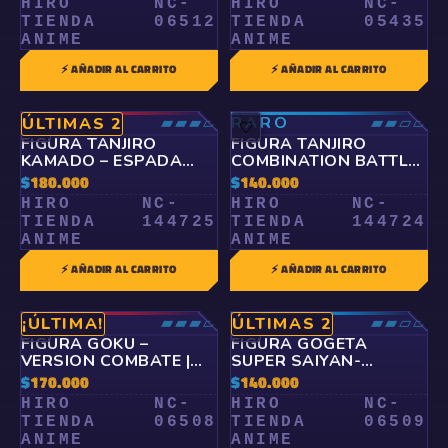
HIRO
NC-
HIRO
NC-
TIENDA
06512
TIENDA
05435
ANIME
ANIME
⚡ AÑADIR AL CARRITO
⚡ AÑADIR AL CARRITO
ÉPICO
▰▰▰▱
RARO
▰▰▱▱
ÚLTIMAS 2
🤍
🤍
FIGURA TANJIRO
FIGURA TANJIRO
KAMADO – ESPADA
COMBINATION BATTLE
NICHIRIN CON LLAMAS
– DEMON SLAYER
$
180.000
$
140.000
| DEMON SLAYER
HIRO
NC-
HIRO
NC-
TIENDA
144725
TIENDA
144724
ANIME
ANIME
⚡ AÑADIR AL CARRITO
⚡ AÑADIR AL CARRITO
ÉPICO
▰▰▰▱
RARO
▰▰▱▱
¡ÚLTIMA!
ÚLTIMAS 2
🤍
🤍
FIGURA GOKU –
FIGURA GOGETA
VERSION COMBATE |
SUPER SAIYAN-
ORIGINAL BANDAI
DRAGON BALL
$
170.000
$
140.000
BANPRESTO
HIRO
NC-
HIRO
NC-
TIENDA
06508
TIENDA
06509
ANIME
ANIME