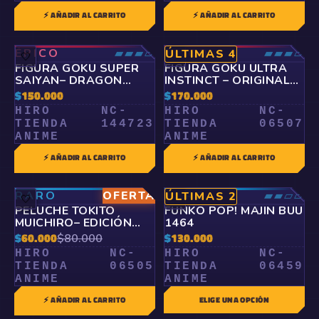
⚡ AÑADIR AL CARRITO
⚡ AÑADIR AL CARRITO
ÉPICO
▰▰▰▱
ÉPICO
▰▰▰▱
ÚLTIMAS 4
🤍
🤍
FIGURA GOKU SUPER
FIGURA GOKU ULTRA
SAIYAN– DRAGON
INSTINCT – ORIGINAL
BALL Z | BANPRESTO
BANDAI
$
150.000
$
170.000
HIRO
NC-
HIRO
NC-
TIENDA
144723
TIENDA
06507
ANIME
ANIME
⚡ AÑADIR AL CARRITO
⚡ AÑADIR AL CARRITO
RARO
OFERTA
▰▰▱▱
RARO
▰▰▱▱
ÚLTIMAS 2
🤍
🤍
PELUCHE TOKITO
FUNKO POP! MAJIN BUU
MUICHIRO– EDICIÓN
1464
CHIBI PREMIUM
$
60.000
$
130.000
$
80.000
HIRO
NC-
HIRO
NC-
TIENDA
06505
TIENDA
06459
ANIME
ANIME
⚡ AÑADIR AL CARRITO
ELIGE UNA OPCIÓN