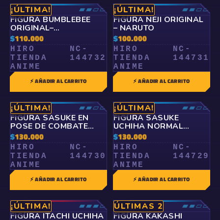
RARO
▰▰▱▱
RARO
▰▰▱▱
¡ÚLTIMA!
¡ÚLTIMA!
🤍
🤍
FIGURA BUMBLEBEE
FIGURA NEJI ORIGINAL
ORIGINAL–
– NARUTO
TRANSFORMERS
$
110.000
$
100.000
HIRO
NC-
HIRO
NC-
TIENDA
144732
TIENDA
144731
ANIME
ANIME
⚡ AÑADIR AL CARRITO
⚡ AÑADIR AL CARRITO
RARO
▰▰▱▱
RARO
▰▰▱▱
¡ÚLTIMA!
¡ÚLTIMA!
🤍
🤍
FIGURA SASUKE EN
FIGURA SASUKE
POSE DE COMBATE
UCHIHA NORMAL
SERPIENTE ORIGINAL –
ORIGINAL– NARUTO
$
130.000
$
130.000
NARUTO
HIRO
NC-
HIRO
NC-
TIENDA
144730
TIENDA
144729
ANIME
ANIME
⚡ AÑADIR AL CARRITO
⚡ AÑADIR AL CARRITO
ÉPICO
▰▰▰▱
RARO
▰▰▱▱
¡ÚLTIMA!
ÚLTIMAS 2
🤍
🤍
FIGURA ITACHI UCHIHA
FIGURA KAKASHI