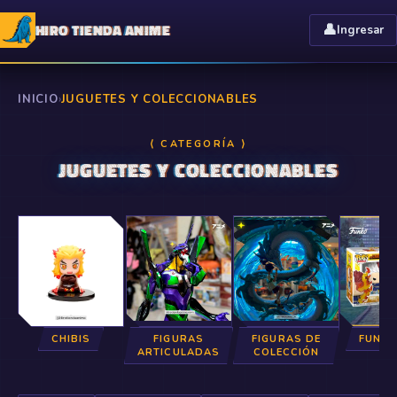
HIRO TIENDA ANIME
👤
Ingresar
INICIO
›
JUGUETES Y COLECCIONABLES
⟨ CATEGORÍA ⟩
JUGUETES Y COLECCIONABLES
CHIBIS
FIGURAS
FIGURAS DE
FUNKO
ARTICULADAS
COLECCIÓN