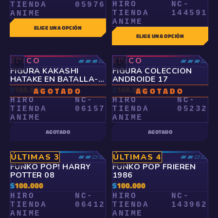
HIRO
NC-
TIENDA
05976
TIENDA
144591
ANIME
ANIME
ELIGE UNA OPCIÓN
ELIGE UNA OPCIÓN
ÉPICO
▰▰▰▱
ÉPICO
▰▰▰▱
🤍
🤍
FIGURA KAKASHI
FIGURA COLECCIÓN
HATAKE EN BATALLA-
ANDROIDE 17
NARUTO
$
160.000
$
160.000
AGOTADO
AGOTADO
HIRO
NC-
HIRO
NC-
TIENDA
06157
TIENDA
05232
ANIME
ANIME
AGOTADO
AGOTADO
RARO
▰▰▱▱
RARO
▰▰▱▱
ÚLTIMAS 3
ÚLTIMAS 4
🤍
🤍
FUNKO POP! HARRY
FUNKO POP FRIEREN
POTTER 08
1986
$
100.000
$
100.000
HIRO
NC-
HIRO
NC-
TIENDA
06412
TIENDA
143962
ANIME
ANIME