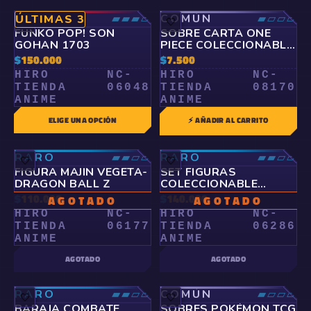
ÉPICO
▰▰▰▱
COMÚN
▰▱▱▱
ÚLTIMAS 3
🤍
🤍
FUNKO POP! SON
SOBRE CARTA ONE
GOHAN 1703
PIECE COLECCIONABLE
PANINI
$
150.000
$
7.500
HIRO
NC-
HIRO
NC-
TIENDA
06048
TIENDA
08170
ANIME
ANIME
ELIGE UNA OPCIÓN
⚡ AÑADIR AL CARRITO
RARO
▰▰▱▱
RARO
▰▰▱▱
🤍
🤍
FIGURA MAJIN VEGETA-
SET FIGURAS
DRAGON BALL Z
COLECCIONABLE
SAILOR MOON
$
110.000
$
140.000
AGOTADO
AGOTADO
HIRO
NC-
HIRO
NC-
TIENDA
06177
TIENDA
06286
ANIME
ANIME
AGOTADO
AGOTADO
RARO
▰▰▱▱
COMÚN
▰▱▱▱
🤍
🤍
BARAJA COMBATE
SOBRES POKÉMON TCG