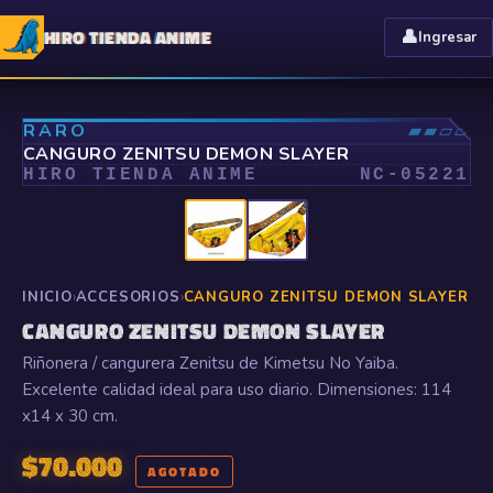
HIRO TIENDA ANIME
👤
Ingresar
⤢
RARO
▰▰▱▱
CANGURO ZENITSU DEMON SLAYER
HIRO TIENDA ANIME
NC-
05221
INICIO
›
ACCESORIOS
›
CANGURO ZENITSU DEMON SLAYER
CANGURO ZENITSU DEMON SLAYER
Riñonera / cangurera Zenitsu de Kimetsu No Yaiba.
Excelente calidad ideal para uso diario. Dimensiones: 114
x14 x 30 cm.
$
70.000
AGOTADO